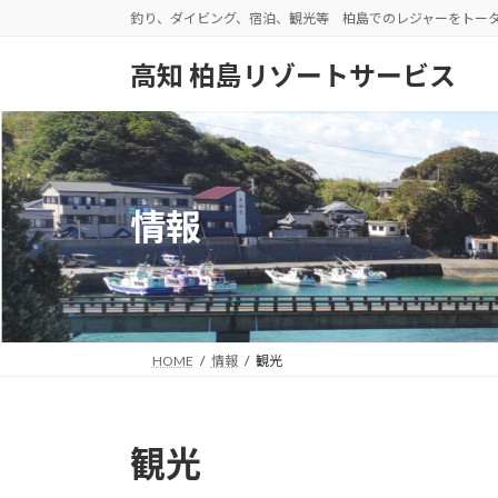
コ
ナ
釣り、ダイビング、宿泊、観光等 柏島でのレジャーをトー
ン
ビ
テ
ゲ
高知 柏島リゾートサービス
ン
ー
ツ
シ
へ
ョ
ス
ン
キ
に
情報
ッ
移
プ
動
HOME
情報
観光
観光