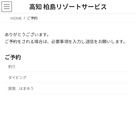
コ
ナ
高知 柏島リゾートサービス
ン
ビ
テ
ゲ
HOME
ご予約
ン
ー
ツ
シ
へ
ョ
ありがとうございます。
ス
ン
ご予約をされる場合は、必要事項を入力し送信をお願いします。
キ
に
ッ
移
ご予約
プ
動
釣り
ダイビング
民宿 はまゆう