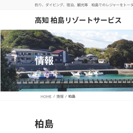
コ
ナ
釣り、ダイビング、宿泊、観光等 柏島でのレジャーをトー
ン
ビ
テ
ゲ
高知 柏島リゾートサービス
ン
ー
ツ
シ
へ
ョ
ス
ン
キ
に
情報
ッ
移
プ
動
HOME
情報
柏島
柏島