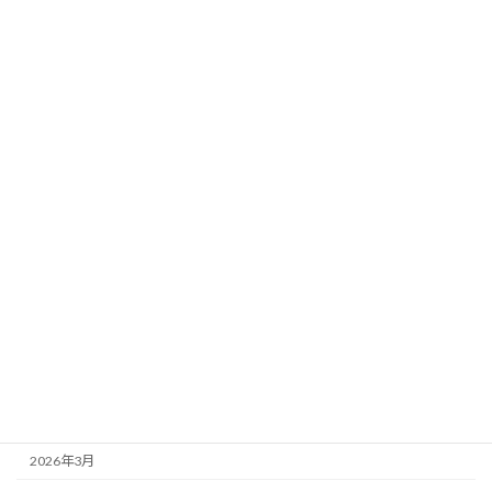
ダイビング
宿泊
観光
その他
報告
アーカイブ
2026年8月
2026年7月
2026年6月
2026年5月
2026年4月
2026年3月