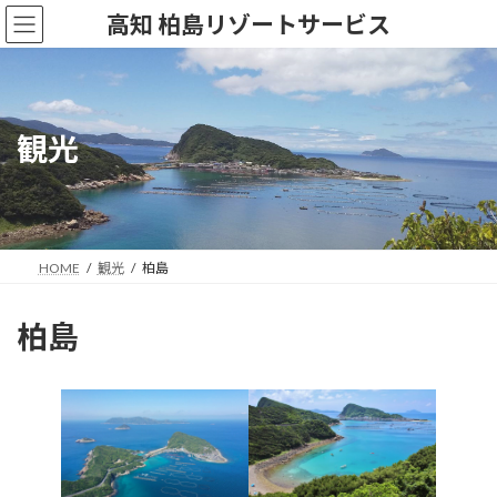
コ
ナ
高知 柏島リゾートサービス
ン
ビ
テ
ゲ
ン
ー
ツ
シ
へ
ョ
観光
ス
ン
キ
に
ッ
移
プ
動
HOME
観光
柏島
柏島