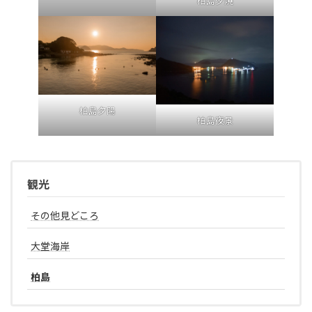
柏島夕焼
柏島夕陽
柏島夜景
観光
その他見どころ
大堂海岸
柏島