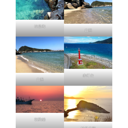
柏島海
白浜
赤灯台
白浜
朝釣船