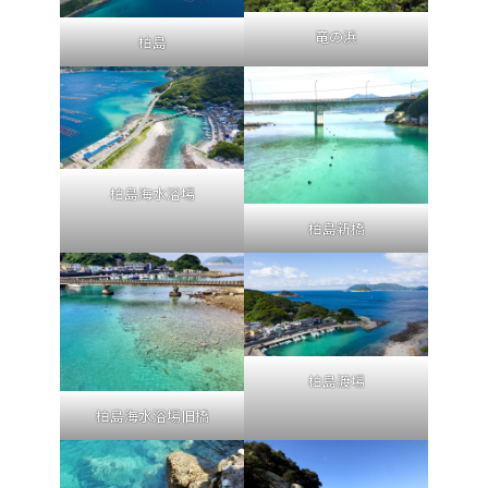
竜の浜
柏島
柏島海水浴場
柏島新橋
柏島渡場
柏島海水浴場旧橋