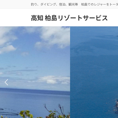
コ
ナ
釣り、ダイビング、宿泊、観光等 柏島でのレジャーをトー
ン
ビ
テ
ゲ
高知 柏島リゾートサービス
ン
ー
ツ
シ
へ
ョ
ス
ン
キ
に
ッ
移
プ
動