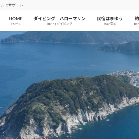
タルでサポート
HOME
ダイビング ハローマリン
民宿はまゆう
釣
HOME
diving ダイビング
stay 宿泊
fis