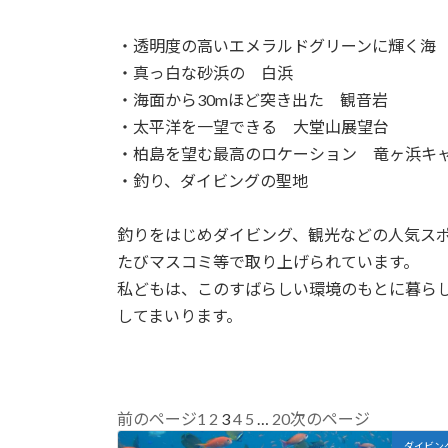
・透明度の高いエメラルドグリーンに輝く海
・真っ白な砂浜の 白浜
・海面から30mほど突き出た 観音岩
・太平洋を一望できる 大堂山展望台
・柏島を望む最高のロケーション 竜ヶ浜キ
・釣り、ダイビングの聖地
釣りをはじめダイビング、観光などの人気ス
たびマスコミ等で取り上げられています。
私どもは、このすばらしい環境のもとに暮ら
してまいります。
1
2
3
4
5
…
20
前のページ
次のページ
ダイビン