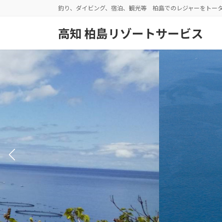
コ
ナ
釣り、ダイビング、宿泊、観光等 柏島でのレジャーをトー
ン
ビ
テ
ゲ
高知 柏島リゾートサービス
ン
ー
ツ
シ
へ
ョ
ス
ン
キ
に
ッ
移
プ
動