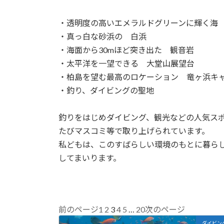
・透明度の高いエメラルドグリーンに輝く海
・真っ白な砂浜の 白浜
・海面から30mほど突き出た 観音岩
・太平洋を一望できる 大堂山展望台
・柏島を望む最高のロケーション 竜ヶ浜キ
・釣り、ダイビングの聖地
釣りをはじめダイビング、観光などの人気ス
たびマスコミ等で取り上げられています。
私どもは、このすばらしい環境のもとに暮ら
してまいります。
1
2
3
4
5
…
20
前のページ
次のページ
ダイビン