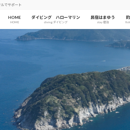
タルでサポート
HOME
ダイビング ハローマリン
民宿はまゆう
釣
HOME
diving ダイビング
stay 宿泊
fis