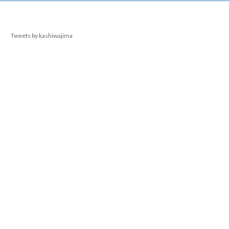
Tweets by kashiwajima